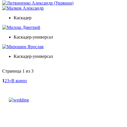
Литвиненко Александр (Укрвина)
Малков Александр
Каскадер
Милош Дмитрий
Каскадер-универсал
Мирошин Ярослав
Каскадер-универсал
Страница 1 из 3
1
2
3
»
В конец