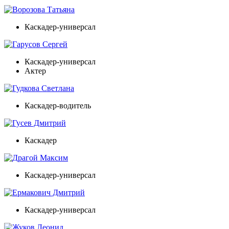
Ворозова Татьяна
Каскадер-универсал
Гарусов Сергей
Каскадер-универсал
Актер
Гудкова Светлана
Каскадер-водитель
Гусев Дмитрий
Каскадер
Драгой Максим
Каскадер-универсал
Ермакович Дмитрий
Каскадер-универсал
Жуков Леонид